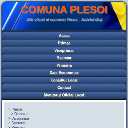
COMUNA PLESOI
Site oficial al comunei Plesoi , Judetul Dolj
Acasa
Primar
Viceprimar
Secretar
Primaria
Date Economice
Consiliul Local
Contact
Monitorul Oficial Local
Primar
Dispozitii
Viceprimar
Secretar
Primaria