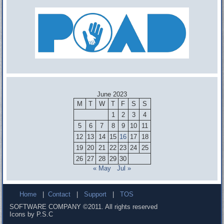
June 2023
M
T
W
T
F
S
S
1
2
3
4
5
6
7
8
9
10
11
12
13
14
15
16
17
18
19
20
21
22
23
24
25
26
27
28
29
30
« May
Jul »
Home
|
Contact
|
Support
|
TOS
SOFTWARE COMPANY ©2011. All rights reserved
Icons by P.S.C