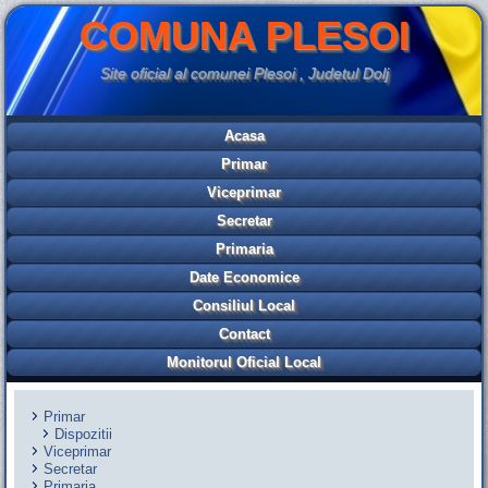
COMUNA PLESOI
Site oficial al comunei Plesoi , Judetul Dolj
Acasa
Primar
Viceprimar
Secretar
Primaria
Date Economice
Consiliul Local
Contact
Monitorul Oficial Local
Primar
Dispozitii
Viceprimar
Secretar
Primaria