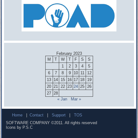
February 2023
M
T
W
T
F
S
S
1
2
3
4
5
6
7
8
9
10
11
12
13
14
15
16
17
18
19
20
21
22
23
24
25
26
27
28
« Jan
Mar »
Home
|
Contact
|
Support
|
TOS
SOFTWARE COMPANY ©2011. All rights reserved
Icons by P.S.C