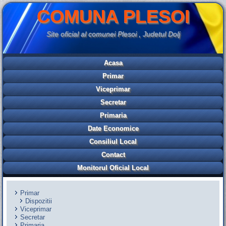
COMUNA PLESOI
Site oficial al comunei Plesoi , Judetul Dolj
Acasa
Primar
Viceprimar
Secretar
Primaria
Date Economice
Consiliul Local
Contact
Monitorul Oficial Local
Primar
Dispozitii
Viceprimar
Secretar
Primaria