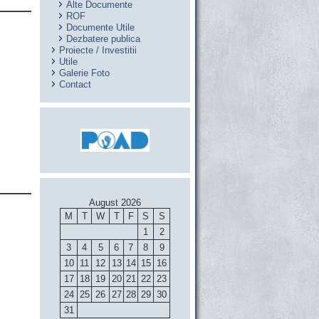
Alte Documente
ROF
Documente Utile
Dezbatere publica
Proiecte / Investitii
Utile
Galerie Foto
Contact
August 2026
M
T
W
T
F
S
S
1
2
3
4
5
6
7
8
9
10
11
12
13
14
15
16
17
18
19
20
21
22
23
24
25
26
27
28
29
30
31