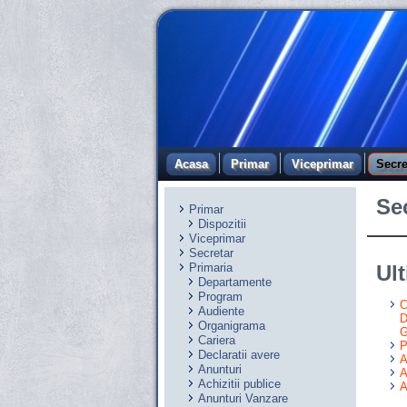
Acasa
Primar
Viceprimar
Secre
Se
Primar
Dispozitii
Viceprimar
Secretar
Primaria
Ult
Departamente
Program
C
Audiente
D
Organigrama
G
Cariera
P
Declaratii avere
A
Anunturi
A
Achizitii publice
A
Anunturi Vanzare