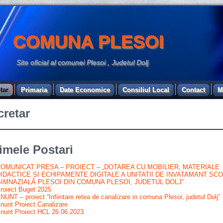
COMUNA PLESOI
Site oficial al comunei Plesoi , Judetul Dolj
tar
Primaria
Date Economice
Consiliul Local
Contact
M
cretar
imele Postari
OMUNICAT PRESA – PROIECT – „DOTAREA CU MOBILIER, MATERIALE
IDACTICE SI ECHIPAMENTE DIGITALE A UNITATII DE INVATAMANT SC
IMNAZIALĂ PLESOI DIN COMUNA PLESOI, JUDETUL DOLJ”
roiect Buget 2025
NUNT – proiect “Infiintare retea de canalizare in comuna Plesoi, judetul Dolj”
nunt Proiect Canalizare
nunt Proiect HCL 26.06.2023