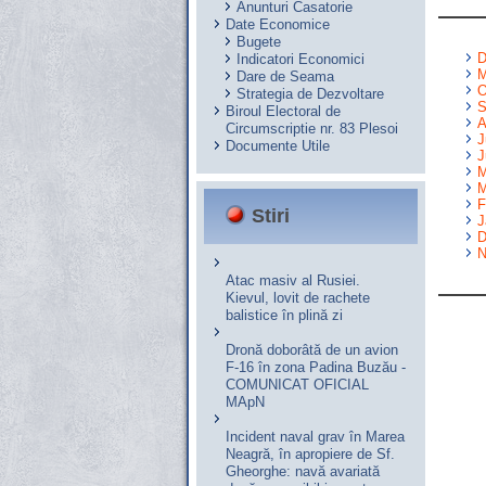
Anunturi Casatorie
Date Economice
Bugete
D
Indicatori Economici
M
Dare de Seama
O
Strategia de Dezvoltare
S
Biroul Electoral de
A
Circumscriptie nr. 83 Plesoi
J
Documente Utile
J
M
M
F
Stiri
J
D
N
Atac masiv al Rusiei.
Kievul, lovit de rachete
balistice în plină zi
Dronă doborâtă de un avion
F‑16 în zona Padina Buzău -
COMUNICAT OFICIAL
MApN
Incident naval grav în Marea
Neagră, în apropiere de Sf.
Gheorghe: navă avariată