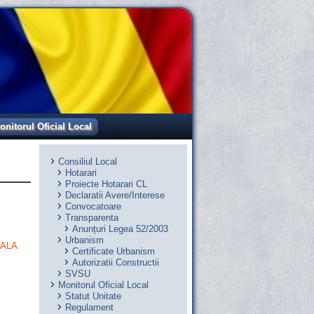
onitorul Oficial Local
Consiliul Local
Hotarari
Proiecte Hotarari CL
Declaratii Avere/Interese
Convocatoare
Transparenta
Anunțuri Legea 52/2003
Urbanism
OALA
Certificate Urbanism
Autorizatii Constructii
SVSU
Monitorul Oficial Local
Statut Unitate
Regulament