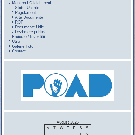
Monitorul Oficial Local
Statut Unitate
Regulament
Alte Documente
ROF
Documente Utile
Dezbatere publica
Proiecte / Investitii
Utile
Galerie Foto
Contact
August 2026
M
T
W
T
F
S
S
1
2