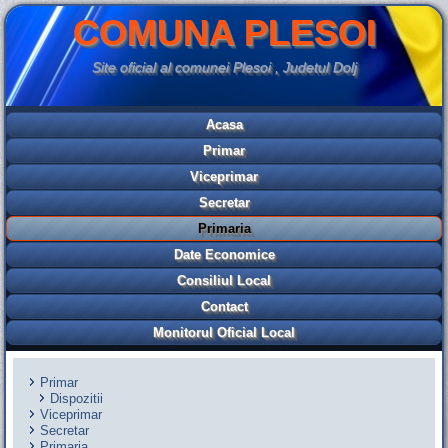
COMUNA PLESOI
Site oficial al comunei Plesoi , Judetul Dolj
Acasa
Primar
Viceprimar
Secretar
Primaria
Date Economice
Consiliul Local
Contact
Monitorul Oficial Local
Primar
Dispozitii
Viceprimar
Secretar
Primaria