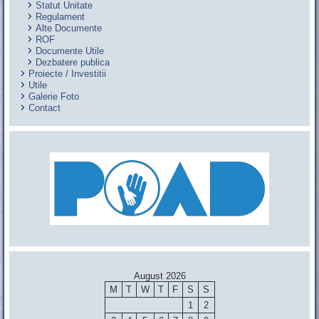
Statut Unitate
Regulament
Alte Documente
ROF
Documente Utile
Dezbatere publica
Proiecte / Investitii
Utile
Galerie Foto
Contact
August 2026
M
T
W
T
F
S
S
1
2