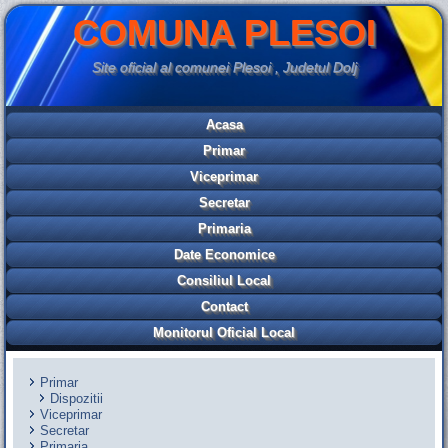
COMUNA PLESOI
Site oficial al comunei Plesoi , Judetul Dolj
Acasa
Primar
Viceprimar
Secretar
Primaria
Date Economice
Consiliul Local
Contact
Monitorul Oficial Local
Primar
Dispozitii
Viceprimar
Secretar
Primaria