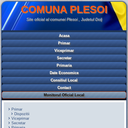
COMUNA PLESOI
Site oficial al comunei Plesoi , Judetul Dolj
Acasa
Primar
Viceprimar
Secretar
Primaria
Date Economice
Consiliul Local
Contact
Monitorul Oficial Local
Primar
Dispozitii
Viceprimar
Secretar
Primaria