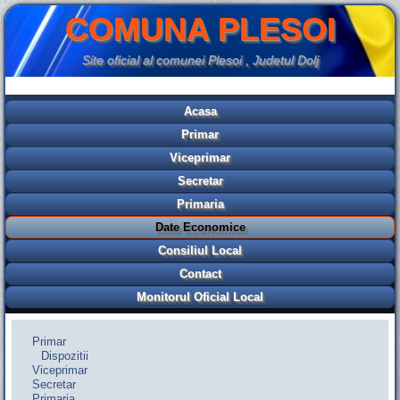
COMUNA PLESOI
Site oficial al comunei Plesoi , Judetul Dolj
Acasa
Primar
Viceprimar
Secretar
Primaria
Date Economice
Consiliul Local
Contact
Monitorul Oficial Local
Primar
Dispozitii
Viceprimar
Secretar
Primaria