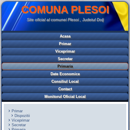
COMUNA PLESOI
Site oficial al comunei Plesoi , Judetul Dolj
Acasa
Primar
Viceprimar
Secretar
Primaria
Date Economice
Consiliul Local
Contact
Monitorul Oficial Local
Primar
Dispozitii
Viceprimar
Secretar
Primaria