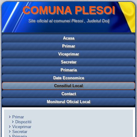
COMUNA PLESOI
Site oficial al comunei Plesoi , Judetul Dolj
Acasa
Primar
Viceprimar
Secretar
Primaria
Date Economice
Consiliul Local
Contact
Monitorul Oficial Local
Primar
Dispozitii
Viceprimar
Secretar
Primaria