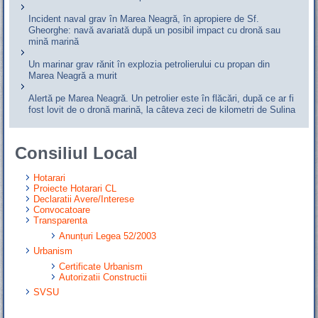
Incident naval grav în Marea Neagră, în apropiere de Sf.
Gheorghe: navă avariată după un posibil impact cu dronă sau
mină marină
Un marinar grav rănit în explozia petrolierului cu propan din
Marea Neagră a murit
Alertă pe Marea Neagră. Un petrolier este în flăcări, după ce ar fi
fost lovit de o dronă marină, la câteva zeci de kilometri de Sulina
Consiliul Local
Hotarari
Proiecte Hotarari CL
Declaratii Avere/Interese
Convocatoare
Transparenta
Anunțuri Legea 52/2003
Urbanism
Certificate Urbanism
Autorizatii Constructii
SVSU