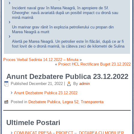
Incident naval grav în Marea Neagră, în apropiere de Sf.
Gheorghe: navă avariată după un posibil impact cu dronă sau
mină marină
Un marinar grav rănit în explozia petrolierului cu propan din
Marea Neagră a murit
Alertă pe Marea Neagră. Un petrolier este în flăcări, după ce ar fi
fost lovit de o dronă marină, la câteva zeci de kilometri de Sulina
Proces Verbal Sedinta 14.12.2022 – Minuta
»
«
Proiect HCL Rectificare Buget 23.12.2022
Anunt Dezbatere Publica 23.12.2022
Published
December 21, 2022
|
By
admin
Anunt Dezbatere Publica 23.12.2022
Posted in
Dezbatere Publica
,
Legea 52
,
Transparenta
Ultimele Postari
COMUNICAT PRESA – PROIECT – „DOTAREA CU MOBILIER,