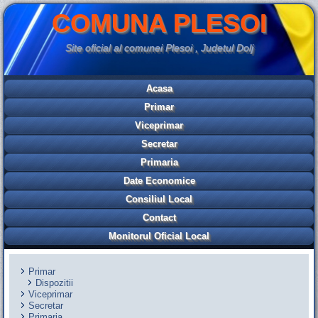
COMUNA PLESOI
Site oficial al comunei Plesoi , Judetul Dolj
Acasa
Primar
Viceprimar
Secretar
Primaria
Date Economice
Consiliul Local
Contact
Monitorul Oficial Local
Primar
Dispozitii
Viceprimar
Secretar
Primaria