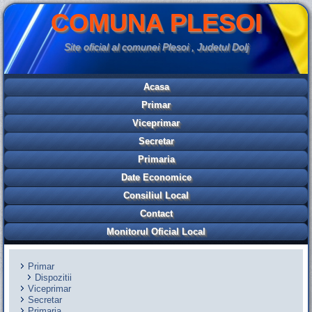
COMUNA PLESOI
Site oficial al comunei Plesoi , Judetul Dolj
Acasa
Primar
Viceprimar
Secretar
Primaria
Date Economice
Consiliul Local
Contact
Monitorul Oficial Local
Primar
Dispozitii
Viceprimar
Secretar
Primaria